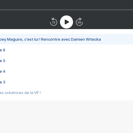
bey Maguire, c'est lui ! Rencontre avec Damien Witecka
e 6
e 5
e 4
e 3
s créatrices de la VF !
e 2
e 1
e Mektoub My Love arrive enfin ! Rencontre avec Shaïn Boumedine et Sal